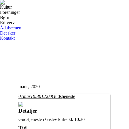
Kultur
Foreninger
Børn
Erhverv
Ådalscenen
Det sker
Kontakt
Facebook
page
opens
in
new
window
marts, 2020
01
mar
10:30
12:00
Gudstjeneste
Detaljer
Gudstjeneste i Gislev kirke kl. 10.30
Tid